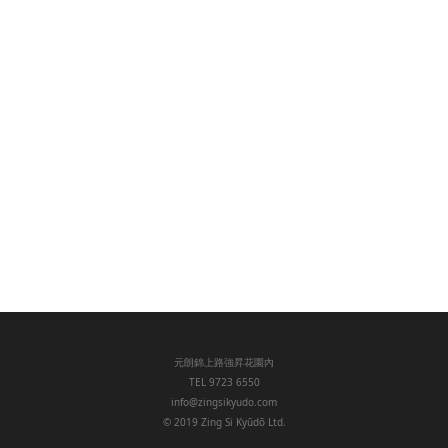
關
關
課
弓
交
聯
於
於
程
道
絡
我
弓
資
の
我
射
們
道
訊
日
通
們
法
年
記
八
間
節
行
事
元朗錦上路強昇花園內
TEL 9723 6550
info@zingsikyudo.com
© 2019 Zing Si Kyūdō Ltd.